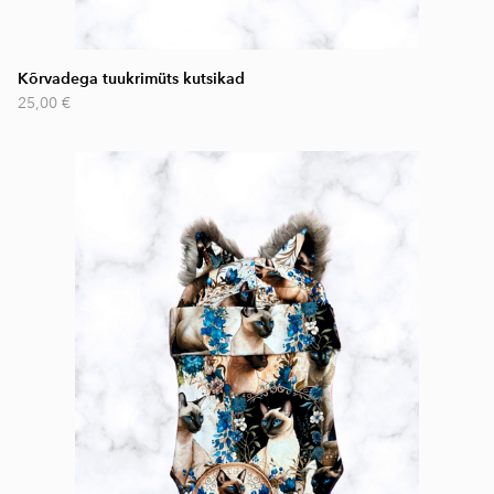
Kõrvadega tuukrimüts kutsikad
25,00 €