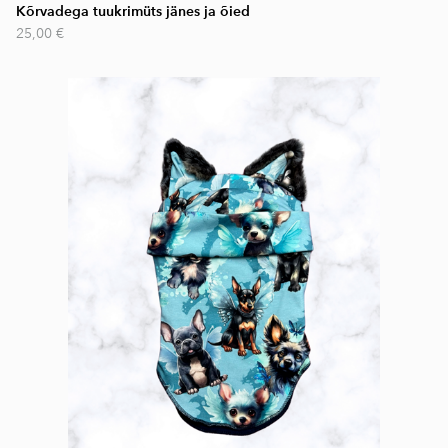
Kõrvadega tuukrimüts jänes ja õied
25,00 €