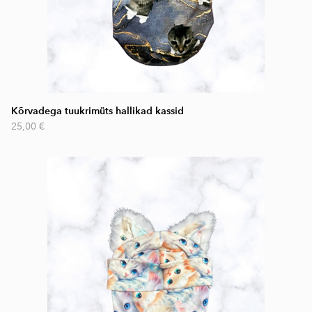
Kõrvadega tuukrimüts hallikad kassid
25,00 €