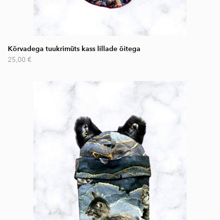
Kõrvadega tuukrimüts kass lillade õitega
25,00 €