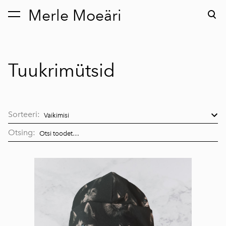
Merle Moeäri
lisati ostukorvi.
Vaata ostukorvi
Tuukrimütsid
Sorteeri:
Otsing: