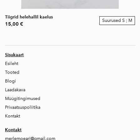
Tiigrid helehallil kaelus
Suurused S ; M
15,00 €
Sisukaart
Esileht
Tooted
Blogi
Laadakava
Müügitingimused
Privaatsuspoliitika
Kontakt
Kontakt
merlemoeari@gmail.com