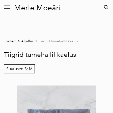
Merle Moeäri
lisati ostukorvi.
Vaata ostukorvi
Tooted
Alpifliis
Tiigrid tumehallil kaelus
Tiigrid tumehallil kaelus
Suurused S; M