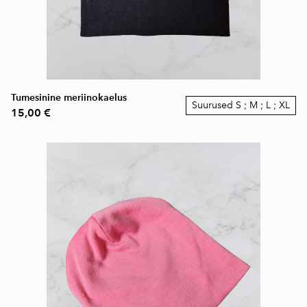
Tumesinine meriinokaelus
Suurused S ; M ; L ; XL
15,00 €