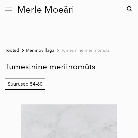
Merle Moeäri
lisati ostukorvi.
Vaata ostukorvi
Tooted
Meriinovillaga
Tumesinine meriinomüts
Tumesinine meriinomüts
Suurused 54-60