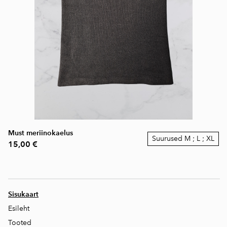
Must meriinokaelus
Suurused M ; L ; XL
15,00 €
Sisukaart
Esileht
Tooted