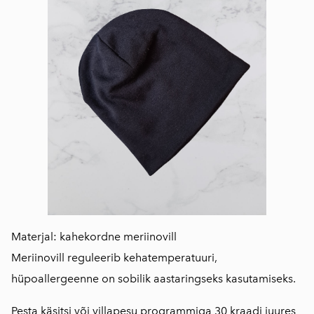
Materjal: kahekordne meriinovill
Meriinovill reguleerib kehatemperatuuri,
hüpoallergeenne on sobilik aastaringseks kasutamiseks.
Pesta käsitsi või villapesu programmiga 30 kraadi juures