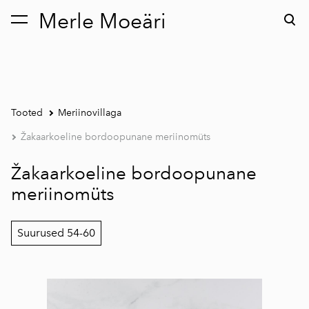
Merle Moeäri
lisati ostukorvi.
Vaata ostukorvi
Tooted
Meriinovillaga
Žakaarkoeline bordoopunane meriinomüts
Žakaarkoeline bordoopunane
meriinomüts
Suurused 54-60