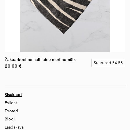
Žakaarkoeline hall laine meriinomüts
Suurused 54-58
20,00 €
Sisukaart
Esileht
Tooted
Blogi
Laadakava