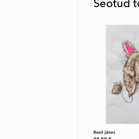
Seotud 
Beež jänes