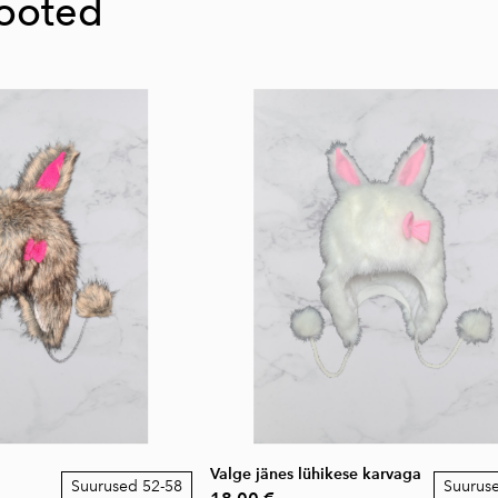
tooted
Valge jänes lühikese karvaga
Suurused 52-58
Suurus