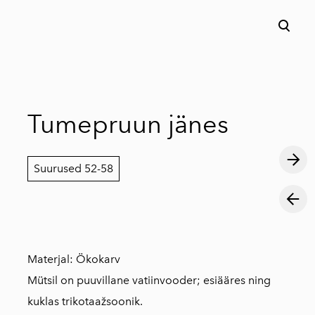
lisati ostukorvi.
Vaata ostukorvi
Tumepruun jänes
Suurused 52-58
Materjal: Ökokarv
Mütsil on puuvillane vatiinvooder; esiääres ning
kuklas trikotaažsoonik.