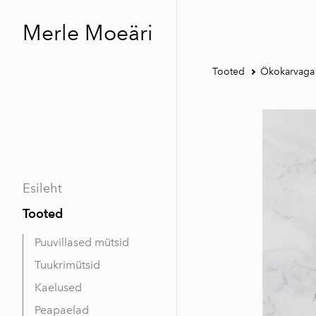
Merle Moeäri
Tooted
Ökokarvaga
Esileht
Tooted
Puuvillased mütsid
Tuukrimütsid
Kaelused
Peapaelad