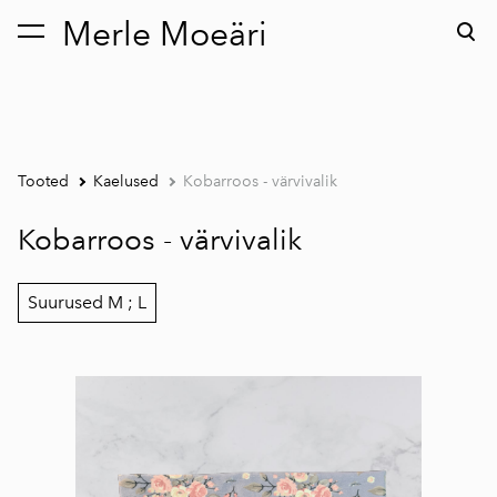
Merle Moeäri
lisati ostukorvi.
Vaata ostukorvi
Tooted
Kaelused
Kobarroos - värvivalik
Kobarroos - värvivalik
Suurused M ; L