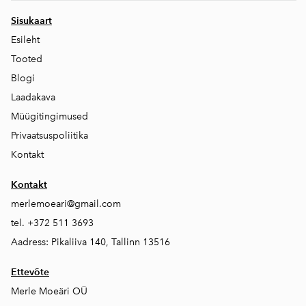
Sisukaart
Esileht
Tooted
Blogi
Laadakava
Müügitingimused
Privaatsuspoliitika
Kontakt
Kontakt
merlemoeari@gmail.com
tel. +372 511 3693
Aadress: Pikaliiva 140, Tallinn 13516
Ettevõte
Merle Moeäri OÜ