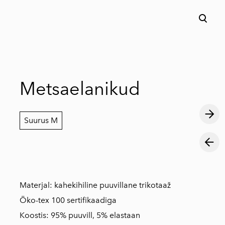
lisati ostukorvi.
Vaata ostukorvi
Metsaelanikud
Suurus M
Materjal: kahekihiline puuvillane trikotaaž
Öko-tex 100 sertifikaadiga
Koostis: 95% puuvill, 5% elastaan