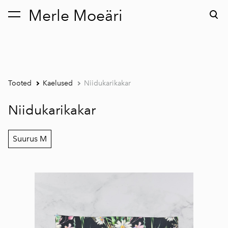
Merle Moeäri
lisati ostukorvi.
Vaata ostukorvi
Tooted
Kaelused
Niidukarikakar
Niidukarikakar
Suurus M