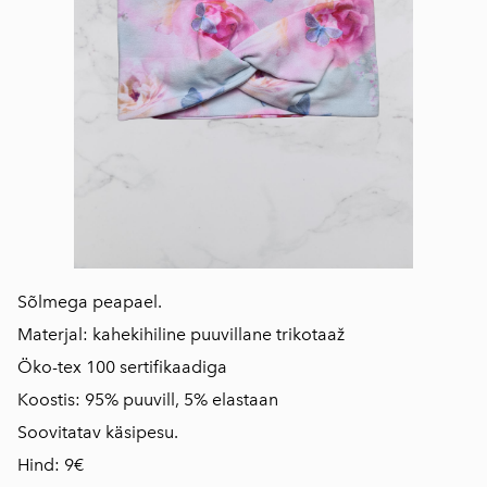
Sõlmega peapael.
Materjal: kahekihiline puuvillane trikotaaž
Öko-tex 100 sertifikaadiga
Koostis: 95% puuvill, 5% elastaan
Soovitatav käsipesu.
Hind: 9€