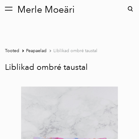
Merle Moeäri
lisati ostukorvi.
Vaata ostukorvi
Tooted
Peapaelad
Liblikad ombré taustal
Liblikad ombré taustal