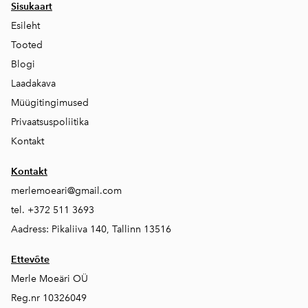
Sisukaart
Esileht
Tooted
Blogi
Laadakava
Müügitingimused
Privaatsuspoliitika
Kontakt
Kontakt
merlemoeari@gmail.com
tel. +372 511 3693
Aadress: Pikaliiva 140, Tallinn 13516
Ettevõte
Merle Moeäri OÜ
Reg.nr 10326049