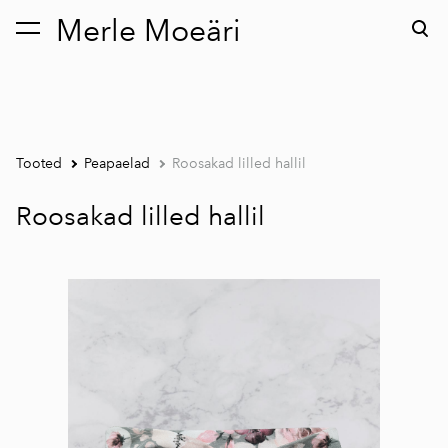
Merle Moeäri
lisati ostukorvi.
Vaata ostukorvi
Tooted
Peapaelad
Roosakad lilled hallil
Roosakad lilled hallil