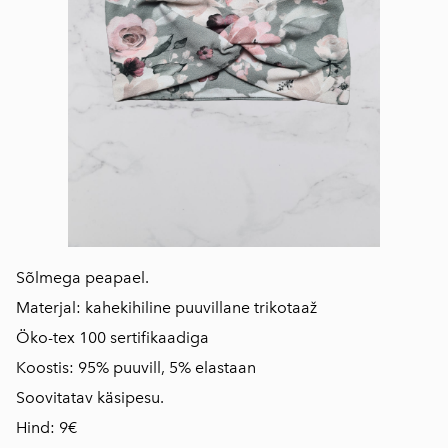
Sõlmega peapael.
Materjal: kahekihiline puuvillane trikotaaž
Öko-tex 100 sertifikaadiga
Koostis: 95% puuvill, 5% elastaan
Soovitatav käsipesu.
Hind: 9€