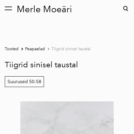
Merle Moeäri
lisati ostukorvi.
Vaata ostukorvi
Tooted
Peapaelad
Tiigrid sinisel taustal
Tiigrid sinisel taustal
Suurused 50-58