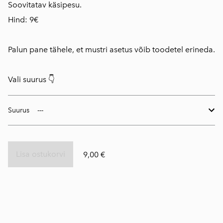
Soovitatav käsipesu.
Hind: 9€
Palun pane tähele, et mustri asetus võib toodetel erineda.
Vali suurus 👇
Suurus
Lisa ostukorvi
9,00 €