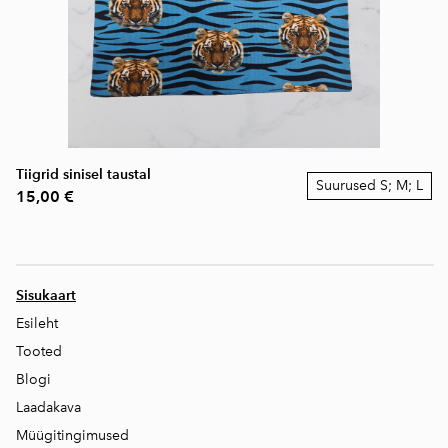
Tiigrid sinisel taustal
Suurused S; M; L
15,00 €
Sisukaart
Esileht
Tooted
Blogi
Laadakava
Müügitingimused