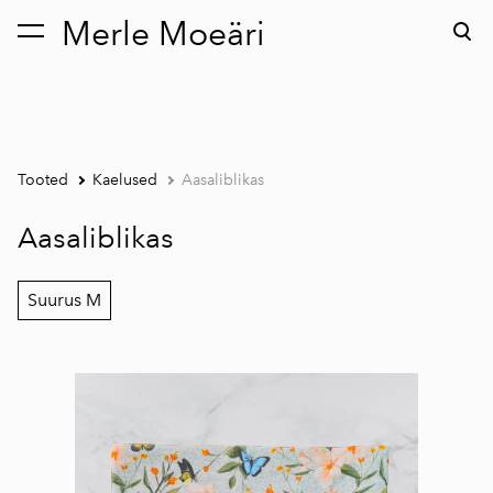
Merle Moeäri
lisati ostukorvi.
Vaata ostukorvi
Tooted
Kaelused
Aasaliblikas
Aasaliblikas
Suurus M