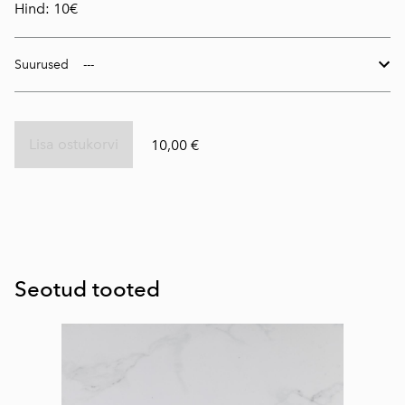
Hind: 10€
Suurused
Lisa ostukorvi
10,00 €
Seotud tooted