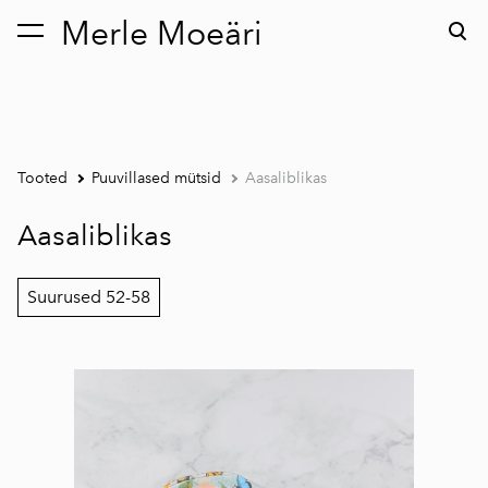
Merle Moeäri
lisati ostukorvi.
Vaata ostukorvi
Tooted
Puuvillased mütsid
Aasaliblikas
Aasaliblikas
Suurused 52-58